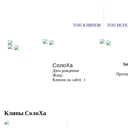
ТОП КЛИПОВ
ТОП ИСП
ФАН КЛУБЫ
ХОЧУ НА КОНЦЕРТ
ДОБАВ
СМОТРЕТЬ ТВ
СолоХа
Те
Дата рождения:
Против
Жанр:
Клипов на сайте: 1
Клипы СолоХа