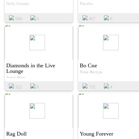
Nelly Furtado
Placebo
594
0
417
0
Diamonds in the Live
Во Сне
Lounge
Рома Желудь
Jessie Ware
522
0
732
4
Rag Doll
Young Forever