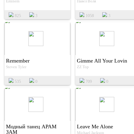
Eminem
Павел Воля
825
3
1058
3
Remember
Gimme All Your Lovin
Steven Tyler
ZZ Top
535
0
709
0
Модный танец АРАМ
Leave Me Alone
ЗАМ
Michael Jackson