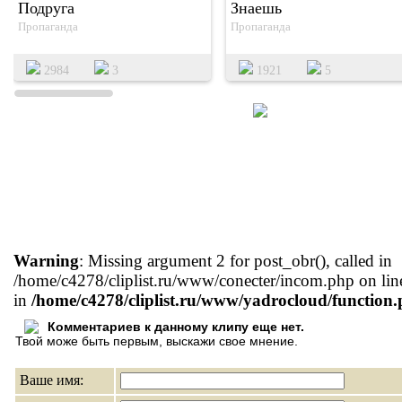
Подруга
Знаешь
Пропаганда
Пропаганда
2984
3
1921
5
Warning
: Missing argument 2 for post_obr(), called in
/home/c4278/cliplist.ru/www/conecter/incom.php on lin
in
/home/c4278/cliplist.ru/www/yadrocloud/function
Комментариев к данному клипу еще нет.
Твой може быть первым, выскажи свое мнение.
Ваше имя: