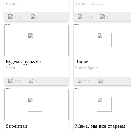
Нервы
Аллегрова Ирина
1462
3
2952
2
Будем друзьями
Radar
Нервы
Britney Spears
667
0
519
-1
Superman
Мама, мы все стареем