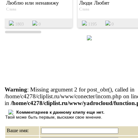
Люблю или ненавижу
Люди Любят
Слава
Слава
1803
0
1195
0
Warning
: Missing argument 2 for post_obr(), called in
/home/c4278/cliplist.ru/www/conecter/incom.php on lin
in
/home/c4278/cliplist.ru/www/yadrocloud/function
Комментариев к данному клипу еще нет.
Твой може быть первым, выскажи свое мнение.
Ваше имя: