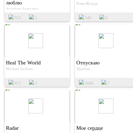
люблю
Рома Желудь
Агурбаш Анжелика
915
1
549
0
Heal The World
Отпускаю
Michael Jackson
МакSим
671
2
1666
7
Radar
Мое сердце