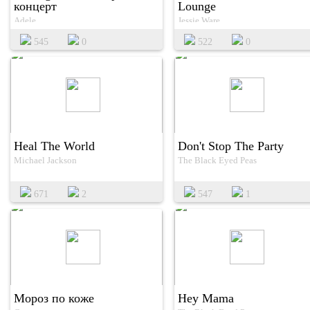
концерт
Lounge
Adele
Jessie Ware
545
0
522
0
Heal The World
Don't Stop The Party
Michael Jackson
The Black Eyed Peas
671
2
547
1
Мороз по коже
Hey Mama