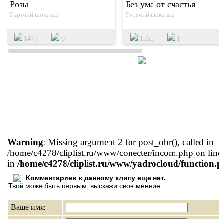
Розы
Без ума от счастья
Горячий шоколад
Горячий шоколад
1477
0
1555
1
Warning
: Missing argument 2 for post_obr(), called in
/home/c4278/cliplist.ru/www/conecter/incom.php on lin
in
/home/c4278/cliplist.ru/www/yadrocloud/function
Комментариев к данному клипу еще нет.
Твой може быть первым, выскажи свое мнение.
Ваше имя: