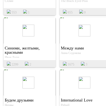
Сплин
The Black Eyed Peas
553
1
655
0
Синими, желтыми,
Между нами
красными
Анна Седокова
Иван Дорн
2299
2
1675
3
Будем друзьями
International Love
Нервы
Pitbull