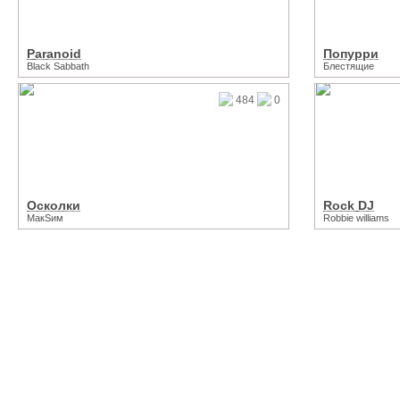
Paranoid
Попурри
Black Sabbath
Блестящие
484
0
Осколки
Rock DJ
МакSим
Robbie williams