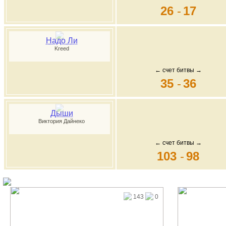
26
-
17
Надо Ли
Kreed
← счет битвы →
35
-
36
Дыши
Виктория Дайнеко
← счет битвы →
103
-
98
143
0