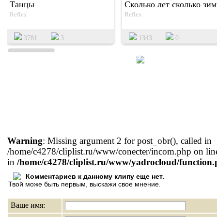
Танцы
Сколько лет сколько зим
Reflex
Reflex
3781
3
1343
0
Warning
: Missing argument 2 for post_obr(), called in
/home/c4278/cliplist.ru/www/conecter/incom.php on lin
in
/home/c4278/cliplist.ru/www/yadrocloud/function
Комментариев к данному клипу еще нет.
Твой може быть первым, выскажи свое мнение.
Ваше имя: