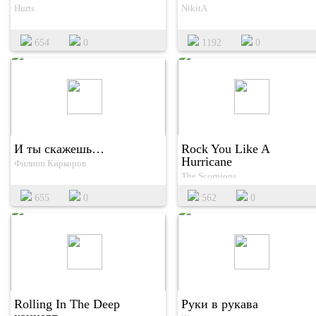
Hurts
NikitA
654
0
1192
0
И ты скажешь…
Rock You Like A
Hurricane
Филипп Киркоров
The Scorpions
655
0
562
0
Rolling In The Deep
Руки в рукава