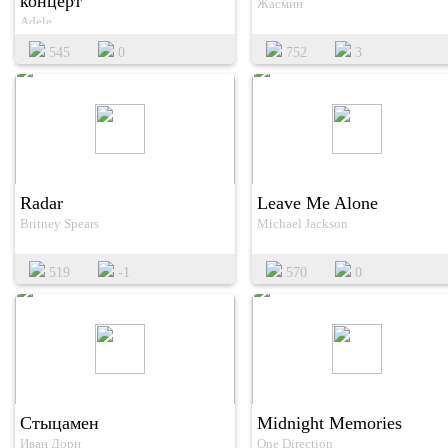
концерт
Жасмин
Adele
545
0
752
3
Radar
Leave Me Alone
Britney Spears
Michael Jackson
519
-1
570
0
Стыцамен
Midnight Memories
Иван Дорн
One Direction