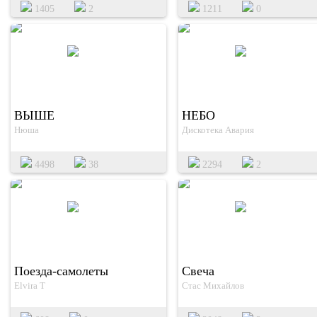
1405
2
1211
0
ВЫШЕ
НЕБО
Нюша
Дискотека Авария
4498
38
2294
2
Поезда-самолеты
Свеча
Elvira T
Стас Михайлов