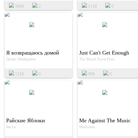
1690
2
1134
0
Я возвращаюсь домой
Just Can't Get Enough
Денис Майданов
The Black Eyed Peas
1210
0
999
0
Райские Яблоки
Me Against The Music
Баста
Madonna