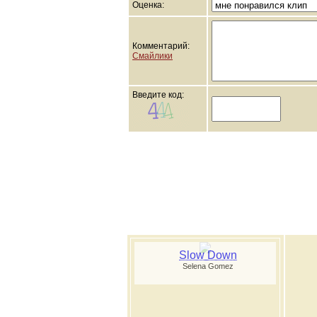
Оценка:
Комментарий:
Смайлики
Введите код:
Slow Down
Selena Gomez