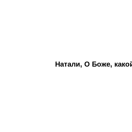
Натали
,
О Боже, како