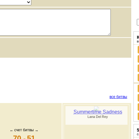
в
все битвы
Summertime Sadness
Lana Del Rey
← счет битвы →
с
70
-
51