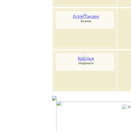
АллеТанзен
Бьянка
Крылья
Инфинити
4