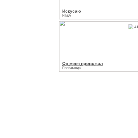
Искусаю
NikitA
4
Он меня провожал
Пропаганда