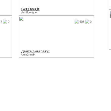
Get Over It
Avril Lavigne
17
0
405
0
Дайте сигарету!
Uma2rmaH
Рейтинг-каталог музыкальных клипов | (с) 2013
Все права защищены, используется технолог
Служба поддержки проекта