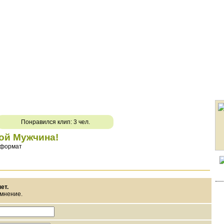
Понравился клип: 3 чел.
кой Мужчина!
 формат
ет.
 мнение.