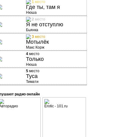
1
место
Где ты, там я
Нюша
2
место
Я не отступлю
Бьянка
3
место
Мотылёк
Макс Корж
4
место
Только
Нюша
5
место
Туса
Тимати
лушают радио онлайн
Авторадио
Erotic - 101.ru