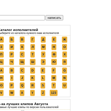
Каталог исполнителей
ыберите из каталога нужного вам исполнителя
А
Б
В
Г
Д
Е
Ж
З
И
К
Л
М
Н
О
П
Р
С
Т
У
Ф
Х
Ц
Ч
Щ
Ш
Э
Ю
Я
A
B
C
D
E
F
G
H
I
J
K
L
M
N
O
P
Q
R
S
T
U
V
W
X
Y
Z
123
5-ка лучших клипов Августа
амые лучшие клипы по версии пользователей