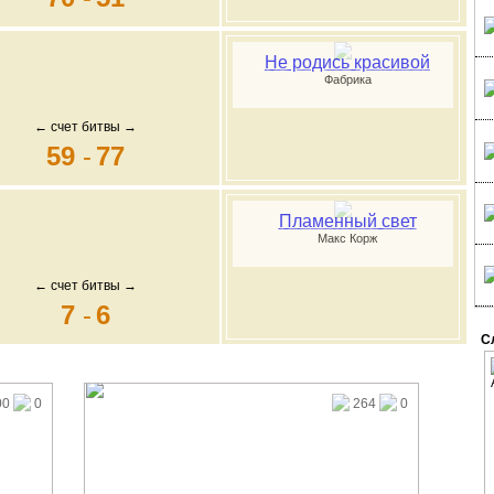
Не родись красивой
Фабрика
← счет битвы →
59
-
77
Пламенный свет
Макс Корж
← счет битвы →
7
-
6
С
00
0
264
0