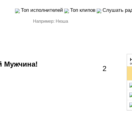
Топ исполнителей
Топ клипов
Слушать ра
й Мужчина!
о
2