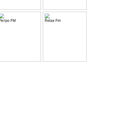
Ретро FM
Relax Fm
-2015, Cliplist.ru
ия Youtube.