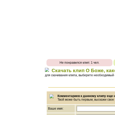
Не понравился клип: 1 чел.
Скачать клип О Боже, ка
для скачивания клипа, выберите необходимый
Комментариев к данному клипу еще н
Твой може быть первым, выскажи свое
Ваше имя: