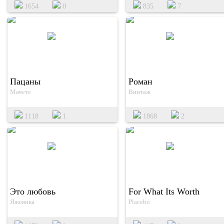
1654
0
835
7
Пацаны
Роман
Мачете
Винтаж
1118
1
1868
2
Это любовь
For What Its Worth
Яжевика
Placebo