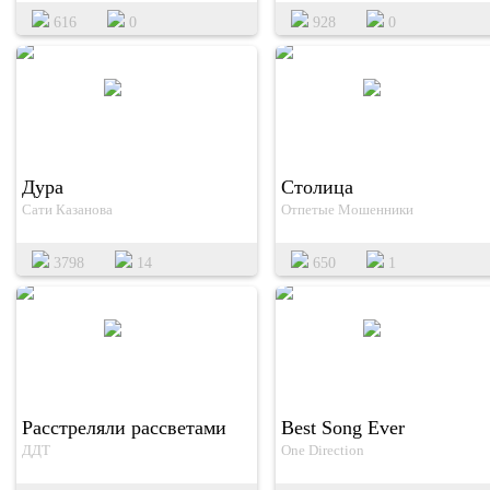
616
0
928
0
Дура
Столица
Сати Казанова
Отпетые Мошенники
3798
14
650
1
Расстреляли рассветами
Best Song Ever
ДДТ
One Direction