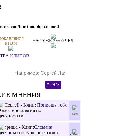
2
yadrocloud/function.php
on line
3
ДОБАВЛЯЙСЯ
НАС УЖЕ 25600 ЧЕЛ
К НАМ
ТВА КЛИПОВ
А-Я/Z
ЖИЕ МНЕНИЯ
Сергей - Клип:
Попрошу тебя
Класс ностальгия по
+1
балл
девяностым
гриша - Клип:
Сломана
девчонки нормальные а клип
-1 балл