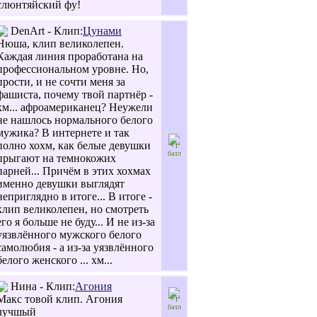
слюнтяйский фу!
DenArt - Клип:
Цунами
Нюша, клип великолепен.
Каждая линия проработана на
профессиональном уровне. Но,
прости, и не сочти меня за
фашиста, почему твой партнёр -
хм... афроамериканец? Неужели
не нашлось нормального белого
мужика? В интернете и так
полно хохм, как белые девушки
+1
балл
прыгают на темнокожих
парней... Причём в этих хохмах
именно девушки выглядят
неприглядно в итоге... В итоге -
клип великолепен, но смотреть
его я больше не буду... И не из-за
уязвлённого мужского белого
самолюбия - а из-за уязвлённого
белого женского ... хм...
Нина - Клип:
Агония
Макс товой клип. Агония
+1
балл
лучшый