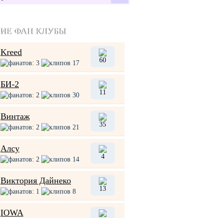
ИЕ ФАН КЛУБЫ
Kreed
60
фанатов: 3
клипов 17
Я буду ждать тебя!
Break it All
Валерия
Валерия
БИ-2
11
фанатов: 2
клипов 30
1411
0
1025
2
Винтаж
35
фанатов: 2
клипов 21
Алсу
4
фанатов: 2
клипов 14
Виктория Дайнеко
13
фанатов: 1
клипов 8
IOWA