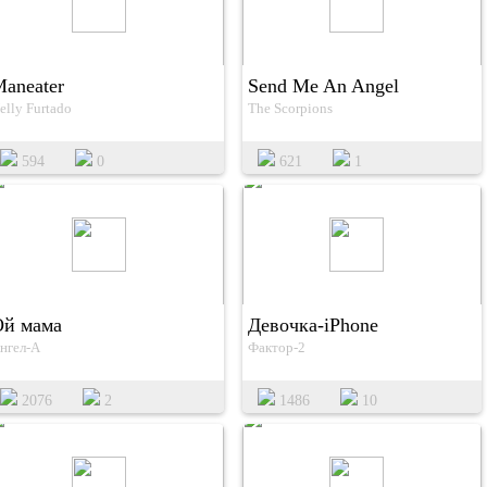
aneater
Send Me An Angel
elly Furtado
The Scorpions
594
0
621
1
Ой мама
Девочка-iPhone
нгел-А
Фактор-2
2076
2
1486
10