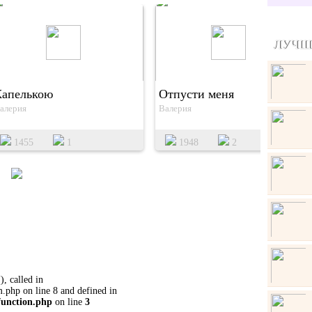
ЛУЧШ
Капелькою
Отпусти меня
алерия
Валерия
1455
1
1948
2
, called in
.php on line 8 and defined in
function.php
on line
3