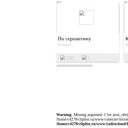
По серпантину
Валерия
В
2787
5
Warning
: Missing argument 2 for post_obr()
/home/c4278/cliplist.ru/www/conecter/incom
/home/c4278/cliplist.ru/www/yadrocloud/