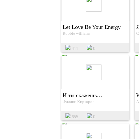
Let Love Be Your Energy
Я
Robbie williams
С
411
0
И ты скажешь…
W
Филипп Киркоров
A
655
0