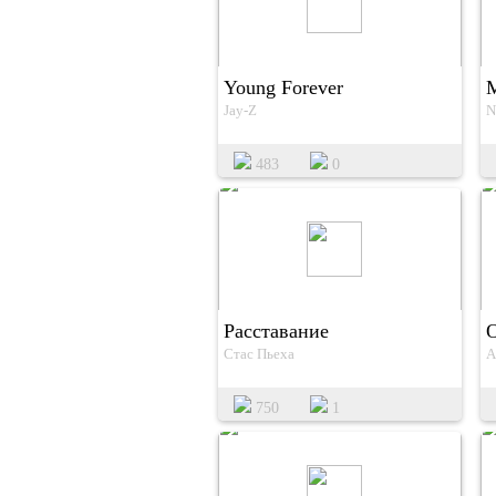
Young Forever
M
Jay-Z
N
483
0
Расставание
Стас Пьеха
А
750
1