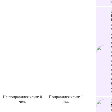
Не понравился клип: 0
Понравился клип: 1
чел.
чел.