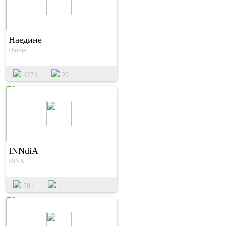
Наедине
Нюша
4274
29
INNdiA
INNA
581
1