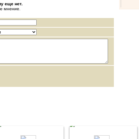
у еще нет.
ое мнение.