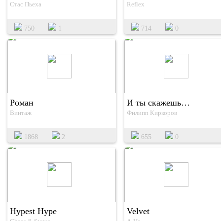
Стас Пьеха
Reflex
750
1
714
0
Роман
И ты скажешь…
Винтаж
Филипп Киркоров
1868
2
655
0
Hypest Hype
Velvet