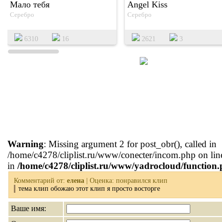
Мало тебя
Angel Kiss
Серебро
Серебро
6310
16
2621
3
Warning
: Missing argument 2 for post_obr(), called in
/home/c4278/cliplist.ru/www/conecter/incom.php on lin
in
/home/c4278/cliplist.ru/www/yadrocloud/function
Комментарий от:
елена
| Оценка: понравился клип
тема клип обожаю этот клип я просто восторге
Ваше имя: