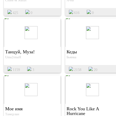
Chase & Status
A-Ha
425
0
616
0
Танцуй, Муза!
Кеды
Uma2rmaH
Бьянка
1159
3
2158
20
Мое имя
Rock You Like A
Hurricane
Тамерлан