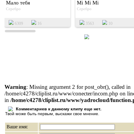
Мало тебя
Mi Mi Mi
Серебро
Серебро
6309
16
3563
10
Warning
: Missing argument 2 for post_obr(), called in
/home/c4278/cliplist.ru/www/conecter/incom.php on lin
in
/home/c4278/cliplist.ru/www/yadrocloud/function
Комментариев к данному клипу еще нет.
Твой може быть первым, выскажи свое мнение.
Ваше имя: