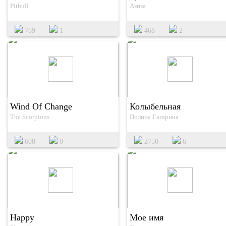
Pitbull
Азиза
769
1
468
2
Wind Of Change
Колыбельная
The Scorpions
Полина Гагарина
608
0
2750
6
Happy
Мое имя