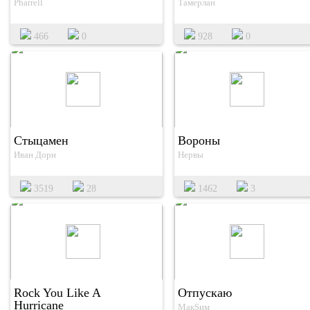
Pharrell
Тамерлан
466
0
928
0
Стыцамен
Вороны
Иван Дорн
Нервы
3519
28
1462
3
Rock You Like A
Отпускаю
Hurricane
МакSим