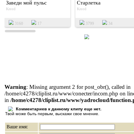
Заведи мой пульс
Старлетка
Kreed
Kreed
3160
17
3799
34
Warning
: Missing argument 2 for post_obr(), called in
/home/c4278/cliplist.ru/www/conecter/incom.php on lin
in
/home/c4278/cliplist.ru/www/yadrocloud/function
Комментариев к данному клипу еще нет.
Твой може быть первым, выскажи свое мнение.
Ваше имя: