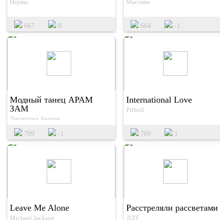
Нервы
Массква
667
0
664
-1
Модный танец АРАМ
International Love
ЗАМ
Pitbull
Дискотека Авария
709
-1
769
1
Leave Me Alone
Расстреляли рассветами
Michael Jackson
ДДТ