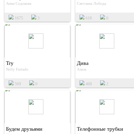
Анна Седокова
Светлана Лобода
1675
3
618
0
Try
Дива
Nelly Furtado
Азиза
569
0
468
2
Будем друзьями
Телефонные трубки