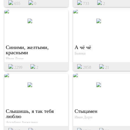
655
0
733
2
Синими, желтыми,
А чё чё
красными
Бьянка
Иван Дорн
2299
2
2858
21
Слышишь, я так тебя
Стыцамен
люблю
Иван Дорн
Агурбаш Анжелика