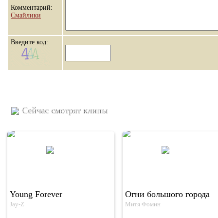
Комментарий:
Смайлики
Введите код:
Сейчас смотрят клипы
Young Forever
Огни большого города
Jay-Z
Митя Фомин