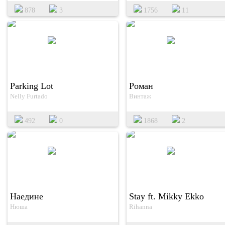
878
3
1756
11
Parking Lot
Роман
Nelly Furtado
Винтаж
492
0
1868
2
Наедине
Stay ft. Mikky Ekko
Нюша
Rihanna