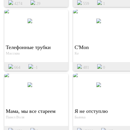
4274
29
559
1
Телефонные трубки
C'Mon
Массква
Ke
664
-1
481
0
Мама, мы все стареем
Я не отступлю
Павел Воля
Бьянка