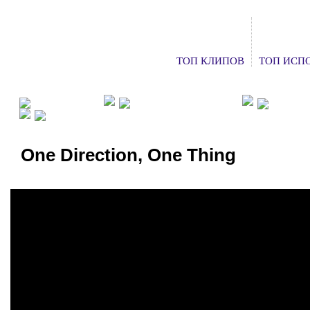
ТОП КЛИПОВ
ТОП ИСП
ФАН КЛУБЫ
ХОЧУ НА КОНЦЕРТ
ДОБАВ
СМОТРЕТЬ ТВ
One Direction, One Thing