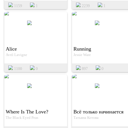
1159
1
2239
1
Alice
Running
Avril Lavigne
Jessie Ware
1100
0
897
0
Where Is The Love?
Всё только начинается
The Black Eyed Peas
Татьяна Котова