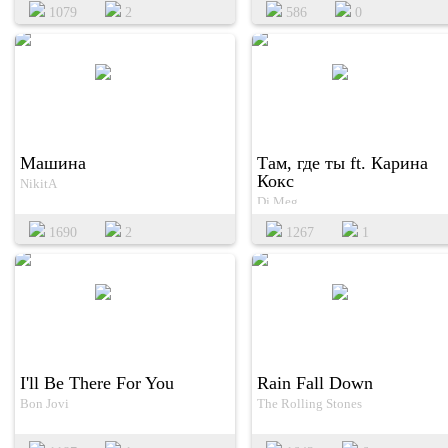
1079
2
586
0
Машина
Там, где ты ft. Карина
Кокс
NikitA
Dj Meg
1690
2
1267
1
I'll Be There For You
Rain Fall Down
Bon Jovi
The Rolling Stones