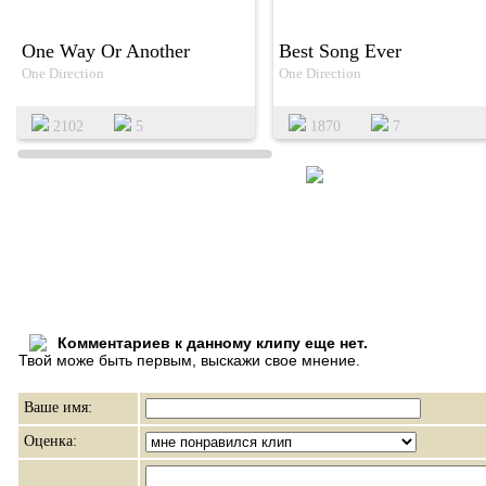
One Way Or Another
Best Song Ever
One Direction
One Direction
2102
5
1870
7
Комментариев к данному клипу еще нет.
Твой може быть первым, выскажи свое мнение.
Ваше имя:
Оценка: