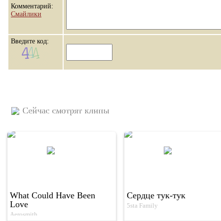
Комментарий:
Смайлики
Введите код:
Сейчас смотрят клипы
What Could Have Been
Сердце тук-тук
Love
5sta Family
Aerosmith