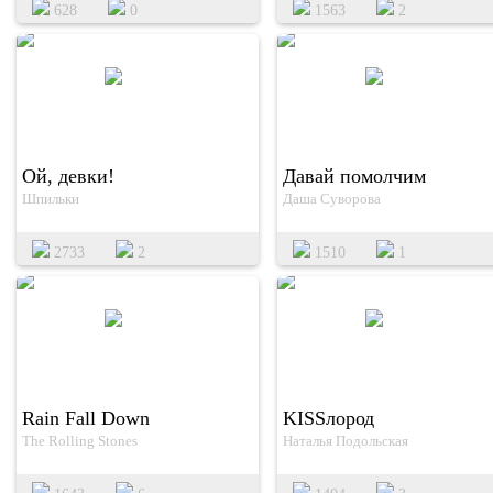
628
0
1563
2
Ой, девки!
Давай помолчим
Шпильки
Даша Суворова
2733
2
1510
1
Rain Fall Down
KISSлород
The Rolling Stones
Наталья Подольская