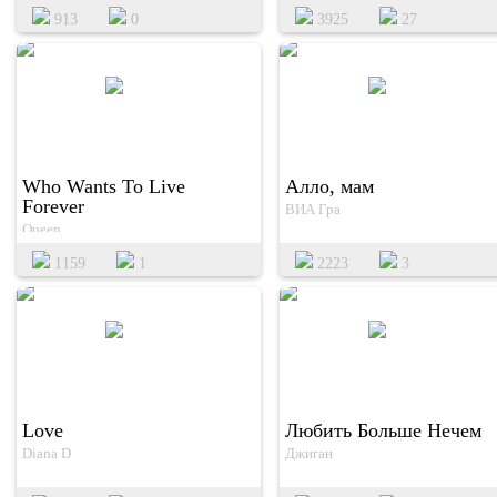
913
0
3925
27
Who Wants To Live
Алло, мам
Forever
ВИА Гра
Queen
1159
1
2223
3
Love
Любить Больше Нечем
Diana D
Джиган