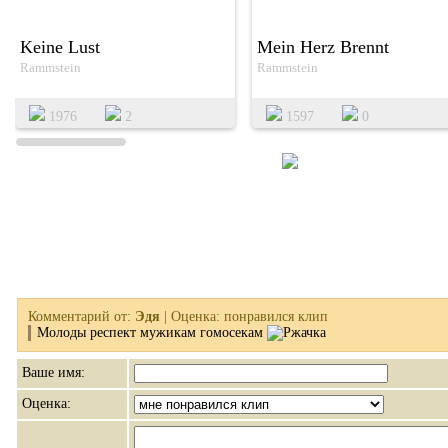
Keine Lust
Mein Herz Brennt
Rammstein
Rammstein
1976
2
1597
0
Комментарий от:
Эдя
| Оценка: понравился клип
Молоды респект мужикам гомосекам
Ваше имя:
Оценка: