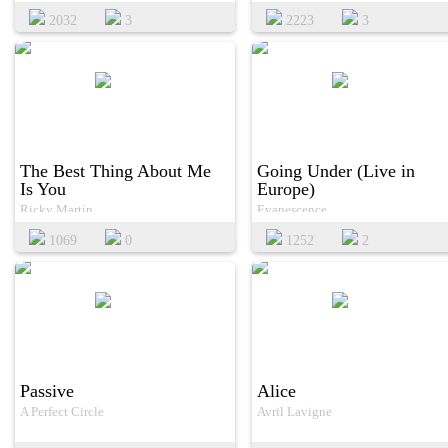
2032
3
2223
3
The Best Thing About Me
Going Under (Live in
Is You
Europe)
Ricky Martin
Evanescence
1069
0
1252
2
Passive
Alice
A Perfect Circle
Avril Lavigne