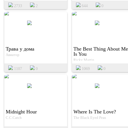
2733
2
644
0
Трава у дома
The Best Thing About Me
Is You
Авиатор
Ricky Martin
1107
0
1069
0
Midnight Hour
Where Is The Love?
C.C.Catch
The Black Eyed Peas