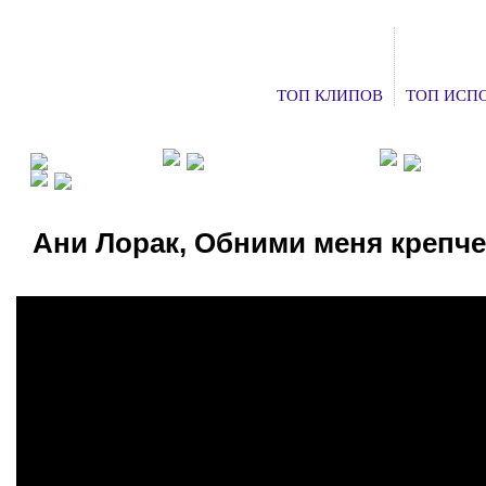
ТОП КЛИПОВ
ТОП ИСП
ФАН КЛУБЫ
ХОЧУ НА КОНЦЕРТ
ДОБАВ
СМОТРЕТЬ ТВ
Ани Лорак, Обними меня крепче