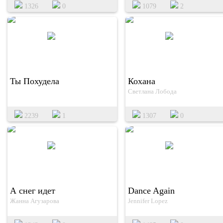
1326
0
1079
2
Ты Похудела
Кохана
Светлана Лобода
2239
1
1307
0
А снег идет
Dance Again
Жанна Агузарова
Jennifer Lopez