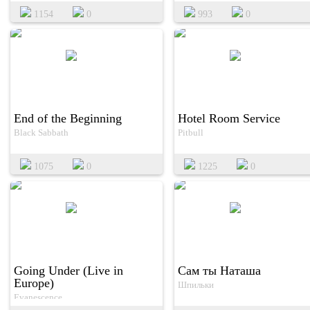
1154
0
993
0
End of the Beginning
Hotel Room Service
Black Sabbath
Pitbull
1075
0
1225
0
Going Under (Live in
Сам ты Наташа
Europe)
Шпильки
Evanescence