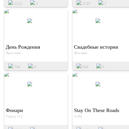
1252
2
2545
3
День Рождения
Свадебные истории
Ярослава
Жасмин
744
0
644
0
Фонари
Stay On These Roads
Город 312
A-Ha