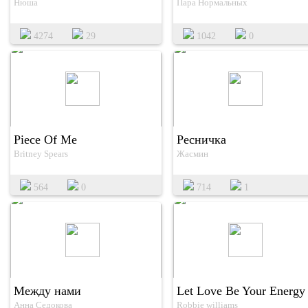
Нюша
Пара Нормальных
4274
29
1042
0
Piece Of Me
Ресничка
Britney Spears
Жасмин
564
0
714
1
Между нами
Let Love Be Your Energy
Анна Седокова
Robbie williams