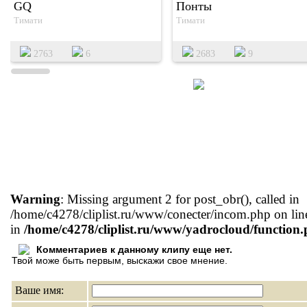
GQ
Понты
Тимати
Тимати
2763
6
2683
9
Warning
: Missing argument 2 for post_obr(), called in
/home/c4278/cliplist.ru/www/conecter/incom.php on lin
in
/home/c4278/cliplist.ru/www/yadrocloud/function
Комментариев к данному клипу еще нет.
Твой може быть первым, выскажи свое мнение.
Ваше имя: