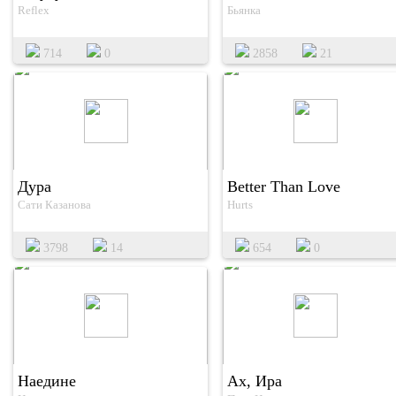
Reflex
Бьянка
714
0
2858
21
Дура
Better Than Love
Сати Казанова
Hurts
3798
14
654
0
Наедине
Ах, Ира