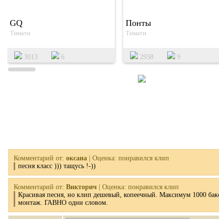
GQ
Понты
Тимати
Тимати
3013
6
2938
9
Комментарий от:
оксана
| Оценка: понравился клип
песня класс ))) тащусь !-))
Комментарий от:
Викторич
| Оценка: понравился клип
Красивая песня, но клип дешевый, копеечный. Максимум 1000 бакс
монтаж. ГАВНО одни словом.