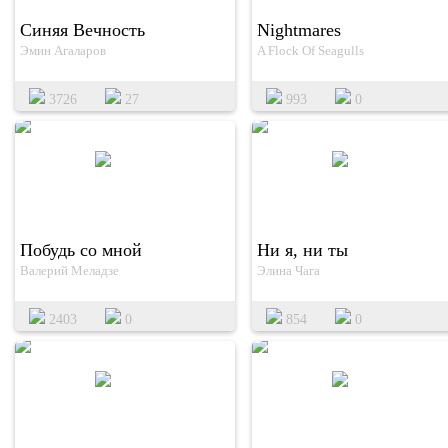
Синяя Вечность
Nightmares
Эмин Агаларов
A Flock Of Seagulls
3726
27
993
0
Побудь со мной
Ни я, ни ты
Валерий Меладзе
Элина Чага
2403
0
854
0