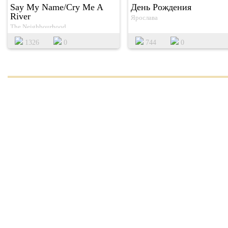
Say My Name/Cry Me A
День Рождения
River
Ярослава
The Neighbourhood
1326
0
744
0