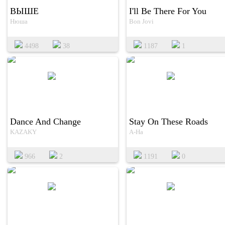
ВЫШЕ
I'll Be There For You
Нюша
Bon Jovi
4498
38
1187
1
Dance And Change
Stay On These Roads
KAZAKY
A-Ha
966
2
1191
0