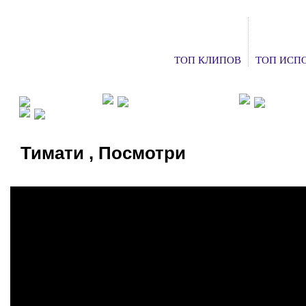
ТОП КЛИПОВ
ТОП ИСП
ФАН КЛУБЫ
ХОЧУ НА КОНЦЕРТ
ДОБАВ
СМОТРЕТЬ ТВ
Тимати , Посмотри