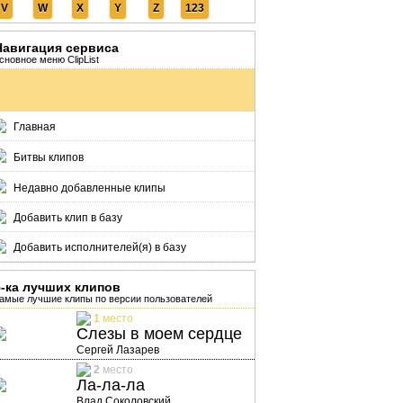
V
W
X
Y
Z
123
Навигация сервиса
сновное меню ClipList
Главная
Битвы клипов
Недавно добавленные клипы
Добавить клип в базу
Добавить исполнителей(я) в базу
5-ка лучших клипов
амые лучшие клипы по версии пользователей
1
место
Слезы в моем сердце
Сергей Лазарев
2
место
Ла-ла-ла
Влад Соколовский