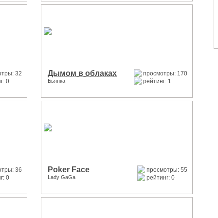
Дымом в облаках
тры: 32
просмотры: 170
г: 0
Бьянка
рейтинг: 1
Poker Face
тры: 36
просмотры: 55
г: 0
Lady GaGa
рейтинг: 0