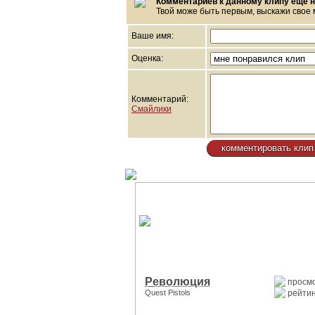
Комментариев к данному клипу еще н
Твой може быть первым, выскажи свое 
Ваше имя:
Оценка:
Комментарий:
Смайлики
Революция
просмо
Quest Pistols
рейтин