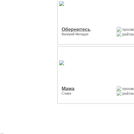
Обернитесь
просмо
Валерий Меладзе
рейтин
Мама
просмо
Слава
рейтин