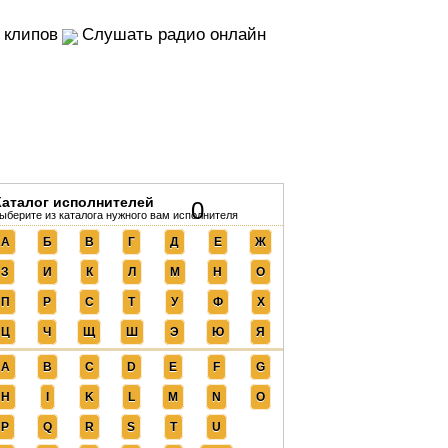
 клипов
Слушать радио онлайн
Каталог исполнителей
0
ыберите из каталога нужного вам исполнителя
А
Б
В
Г
Д
Е
Ж
З
И
К
Л
М
Н
О
П
Р
С
Т
У
Ф
Х
Ц
Ч
Щ
Ш
Э
Ю
Я
A
B
C
D
E
F
G
H
I
K
L
M
N
O
P
Q
R
S
T
U