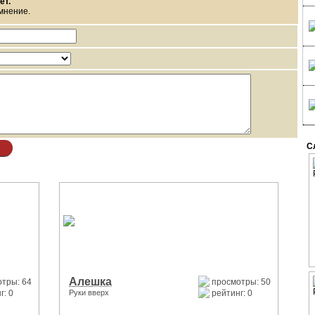
ет.
мнение.
С
Алешка
тры: 64
просмотры: 50
г: 0
Руки вверх
рейтинг: 0