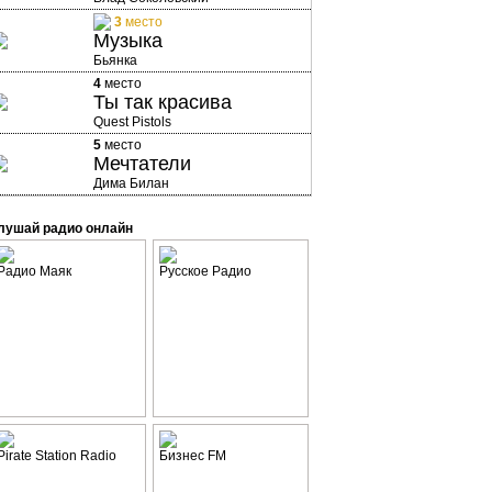
3
место
Музыка
Бьянка
4
место
Ты так красива
Quest Pistols
5
место
Мечтатели
Дима Билан
лушай радио онлайн
Радио Маяк
Русское Радио
Pirate Station Radio
Бизнес FM