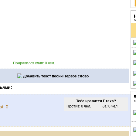
о
Понравился клип: 0 чел.
Добавить текст песни Первое слово
ьями:
с
Тебе нравится Птаха?
st: 0
Против: 0 чел.
За: 0 чел.